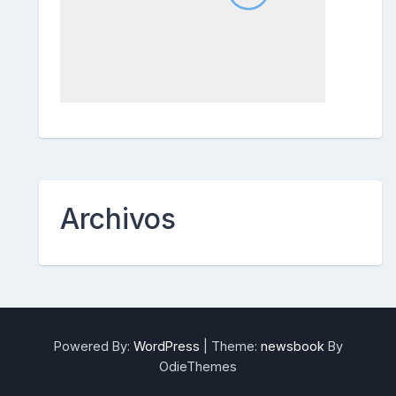
Archivos
Powered By:
WordPress
|
Theme:
newsbook
By
OdieThemes