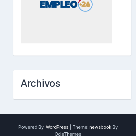
Archivos
Powered By:
WordPress
|
Theme:
newsbook
By
OdieThemes