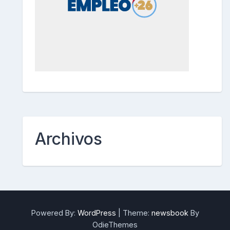
Archivos
Powered By:
WordPress
|
Theme:
newsbook
By
OdieThemes