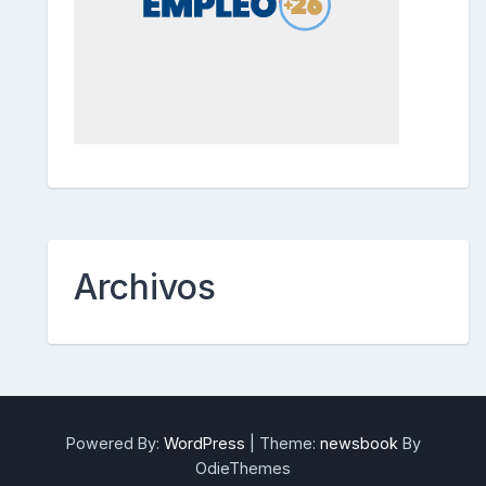
Archivos
Powered By:
WordPress
|
Theme:
newsbook
By
OdieThemes