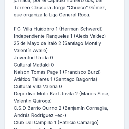
jornada, por el capítulo número dos, del
Torneo Clausura Jorge “Chueco” Gómez,
que organiza la Liga General Roca.
F.C. Villa Huidobro 1 (Herman Schwerdt)
Independiente Ranqueles 1 (Alexis Valdez)
25 de Mayo de Italó 2 (Santiago Monti y
Valentín Avalle)
Juventud Unida 0
Cultural Mattaldi 0
Nelson Tomás Page 1 (Francisco Burzi)
Atlético Talleres 1 (Santiago Baigorria)
Cultural Villa Valeria 0
Deportivo Moto Kart Jovita 2 (Marios Sosa,
Valentìn Quiroga)
C.S.D Barrio Quirno 2 (Benjamín Cornaglia,
Andrés Rodríguez –ec-)
Club Del Campillo 1 (Patricio Camargo)